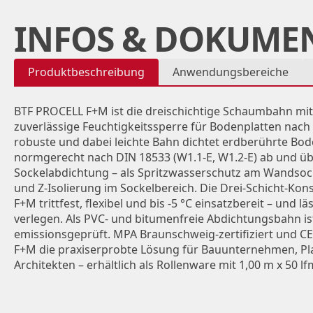
INFOS & DOKUME
Produktbeschreibung
Anwendungsbereiche
BTF PROCELL F+M ist die dreischichtige Schaumbahn mit
zuverlässige Feuchtigkeitssperre für Bodenplatten nach 
robuste und dabei leichte Bahn dichtet erdberührte Bod
normgerecht nach DIN 18533 (W1.1-E, W1.2-E) ab und üb
Sockelabdichtung – als Spritzwasserschutz am Wandsocke
und Z-Isolierung im Sockelbereich. Die Drei-Schicht-Ko
F+M trittfest, flexibel und bis -5 °C einsatzbereit – und l
verlegen. Als PVC- und bitumenfreie Abdichtungsbahn i
emissionsgeprüft. MPA Braunschweig-zertifiziert und C
F+M die praxiserprobte Lösung für Bauunternehmen, P
Architekten – erhältlich als Rollenware mit 1,00 m x 50 lf