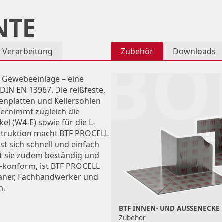
NTE
BO
Verarbeitung
Zubehör
Downloads
 Gewebeeinlage – eine
DIN EN 13967. Die reißfeste,
enplatten und Kellersohlen
ernimmt zugleich die
l (W4-E) sowie für die L-
nstruktion macht BTF PROCELL
ässt sich schnell und einfach
st sie zudem beständig und
E-konform, ist BTF PROCELL
laner, Fachhandwerker und
m.
BTF INNEN- UND AUSSENECKE
Zubehör