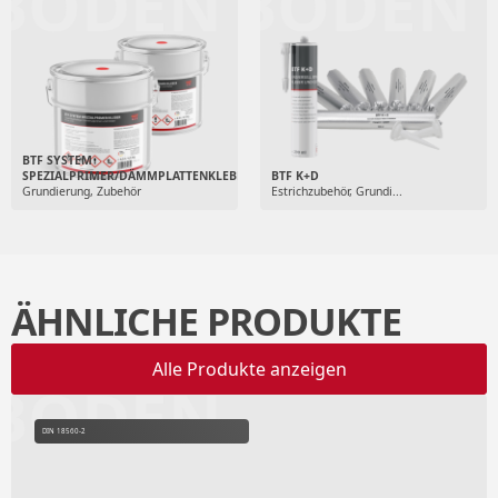
BODEN
BODEN
BTF SYSTEM
SPEZIALPRIMER/DÄMMPLATTENKLEBER
BTF K+D
Grundierung, Zubehör
Estrichzubehör, Grundi...
ÄHNLICHE PRODUKTE
Alle Produkte anzeigen
BODEN
DIN 18560-2
18533
W1-E