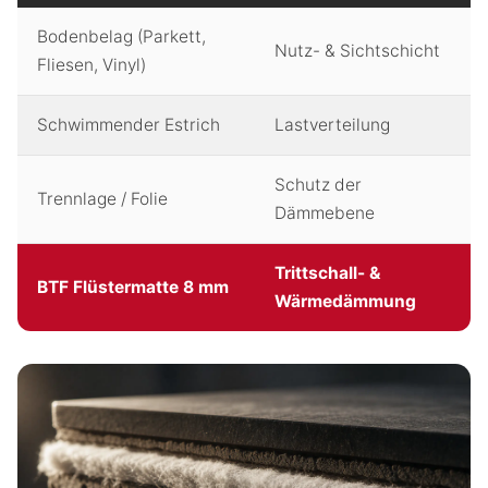
Bodenbelag (Parkett,
Nutz- & Sichtschicht
Fliesen, Vinyl)
Schwimmender Estrich
Lastverteilung
Schutz der
Trennlage / Folie
Dämmebene
Trittschall- &
BTF Flüstermatte 8 mm
Wärmedämmung