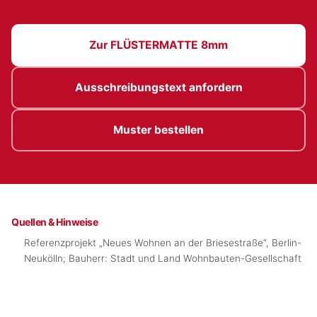
Zur FLÜSTERMATTE 8mm
Ausschreibungstext anfordern
Muster bestellen
Quellen & Hinweise
Referenzprojekt „Neues Wohnen an der Briesestraße“, Berlin-
Neukölln; Bauherr: Stadt und Land Wohnbauten-Gesellschaft
mbH; Architektur: EM2N (Bezug: April 2020).
DIN 4109 – Schallschutz im Hochbau.
Kennwert Trittschallminderung BTF Flüstermatte 8 mm (≥ 28