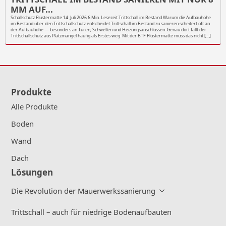
MM AUF...
Schallschutz Flüstermatte 14. Juli 2026 6 Min. Lesezeit Trittschall im Bestand Warum die Aufbauhöhe
im Bestand über den Trittschallschutz entscheidet Trittschall im Bestand zu sanieren scheitert oft an
der Aufbauhöhe — besonders an Türen, Schwellen und Heizungsanschlüssen. Genau dort fällt der
Trittschallschutz aus Platzmangel häufig als Erstes weg. Mit der BTF Flüstermatte muss das nicht […]
Produkte
Alle Produkte
Boden
Wand
Dach
Lösungen
Die Revolution der Mauerwerkssanierung
Trittschall – auch für niedrige Bodenaufbauten