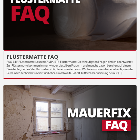
FLÜSTERMATTE FAQ
FAQ BTF Flüstermatte Lesezeit 7 Min. BTF Flüstermatte: Die 9 häufigsten Fragen ehrlich beantwortet
Zur Flüstermatte kommen immer wieder dieselben Fragen – und manche davon beruhen auf einem
Denkfehler, der auf der Baustelle richtig teuer werden kann. Wir beantworten die neun häufigsten der
Reihe nach, technisch fundiert und ohne Umschweife. 28 dB Trittschallreduzierung bei nur […]