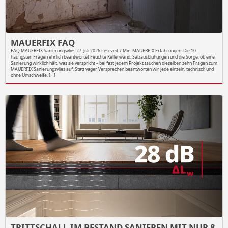
MAUERFIX FAQ
FAQ MAUERFIX Sanierungsvlies 27. Juli 2026 Lesezeit 7 Min. MAUERFIX Erfahrungen: Die 10
häufigsten Fragen ehrlich beantwortet Feuchte Kellerwand, Salzausblühungen und die Sorge, ob eine
Sanierung wirklich hält, was sie verspricht – bei fast jedem Projekt tauchen dieselben zehn Fragen zum
MAUERFIX Sanierungsvlies auf. Statt vager Versprechen beantworten wir jede einzeln, technisch und
ohne Umschweife. […]
TRITTSCHALL IM BESTAND SANIEREN MIT NUR 8